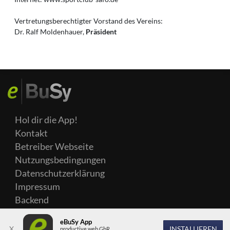
Vertretungsberechtigter Vorstand des Vereins:
Dr. Ralf Moldenhauer,
Präsident
Hol dir die App!
Kontakt
Betreiber Webseite
Nutzungsbedingungen
Datenschutzerklärung
Impressum
Backend
eBuSy App
X
INSTALLIEREN
productive web GbR